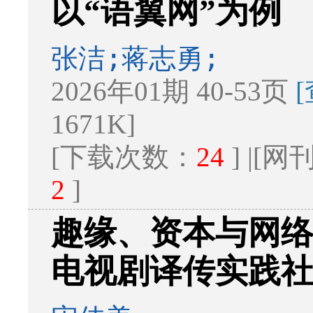
以“语翼网”为例
张洁;蒋志勇;
2026年01期 40-53页
1671K]
[下载次数：
24
] |[
2
]
趣缘、资本与网
电视剧译传实践