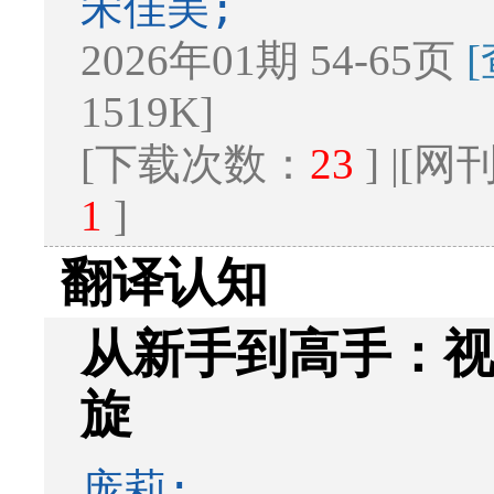
宋佳美;
2026年01期 54-65页
1519K]
[下载次数：
23
] |[
1
]
翻译认知
从新手到高手：
旋
庞莉;