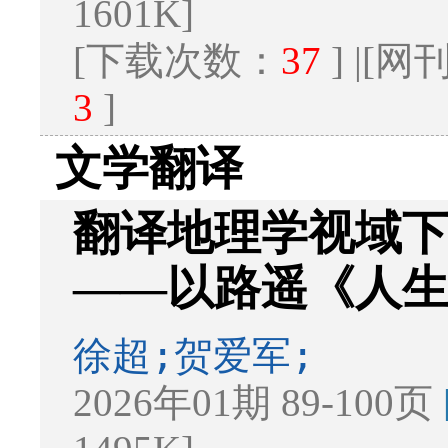
1601K]
[下载次数：
37
] |[
3
]
文学翻译
翻译地理学视域
——以路遥《人
徐超;贺爱军;
2026年01期 89-100页